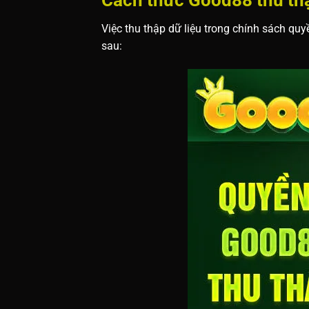
Việc thu thập dữ liệu trong chính sách q
sau: