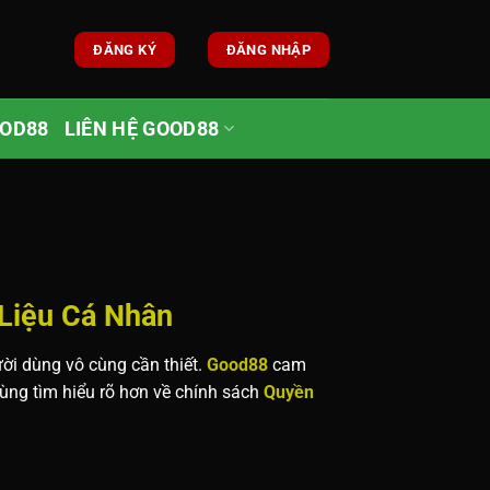
ĐĂNG KÝ
ĐĂNG NHẬP
OOD88
LIÊN HỆ GOOD88
Liệu Cá Nhân
ười dùng vô cùng cần thiết.
Good88
cam
Cùng tìm hiểu rõ hơn về chính sách
Quyền