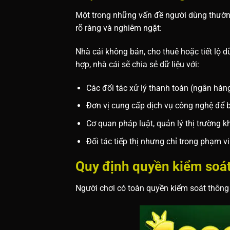
Một trong những vấn đề người dùng thường 
rõ ràng và nghiêm ngặt:
Nhà cái không bán, cho thuê hoặc tiết lộ 
hợp, nhà cái sẽ chia sẻ dữ liệu với:
Các đối tác xử lý thanh toán (ngân hàng,
Đơn vị cung cấp dịch vụ công nghệ để bả
Cơ quan pháp luật, quản lý thị trường 
Đối tác tiếp thị nhưng chỉ trong phạm
Quy định quyền kiểm soát
Người chơi có toàn quyền kiểm soát thông