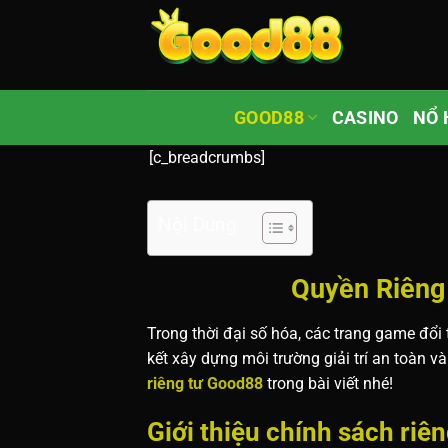
Bỏ
qua
nội
dung
GOOD88
CASINO
NỔ 
[c_breadcrumbs]
Nội Dung
Quyền Riêng
Trong thời đại số hóa, các trang game đổi 
kết xây dựng môi trường giải trí an toàn v
riêng tư Good88
trong bài viết nhé!
Giới thiệu chính sách riên