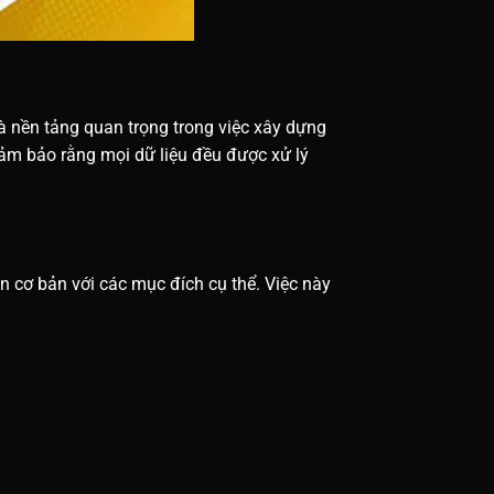
à nền tảng quan trọng trong việc xây dựng
đảm bảo rằng mọi dữ liệu đều được xử lý
in cơ bản với các mục đích cụ thể. Việc này