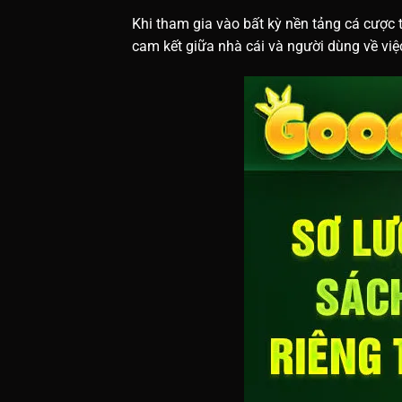
Khi tham gia vào bất kỳ nền tảng cá cược 
cam kết giữa nhà cái và người dùng về việc 