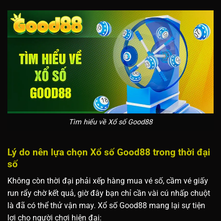
Tìm hiểu về Xổ số Good88
Lý do nên lựa chọn Xổ số Good88 trong thời đại
số
Không còn thời đại phải xếp hàng mua vé số, cầm vé giấy
run rẩy chờ kết quả, giờ đây bạn chỉ cần vài cú nhấp chuột
là đã có thể thử vận may. Xổ số Good88 mang lại sự tiện
lợi cho người chơi hiện đại: