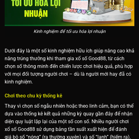
Kinh nghiệm để tối ưu hóa lợi nhuận
Dưới đây là một số kinh nghiệm hữu ích giúp nâng cao khả
năng trúng thưởng khi tham gia xổ số Good88, từ cách
chọn số thông minh đến chiến lược chơi hiệu quả, phù hợp
với mọi đối tượng người chơi – dù là người mới hay đã có
kinh nghiệm.
Chơi theo chu kỳ thống kê
Thay vì chọn số ngẫu nhiên hoặc theo linh cảm, bạn có thể
dựa vào thống kê kết quả những kỳ quay gần đây để nhận
diện quy luật lặp lại của một số con số. Nhiều người chơi
xổ số Good88 sử dụng bảng tần suất xuất hiện để đánh
giá bộ số “nóng” (ra thường xuyên) và số “lạnh” (hiếm ra).