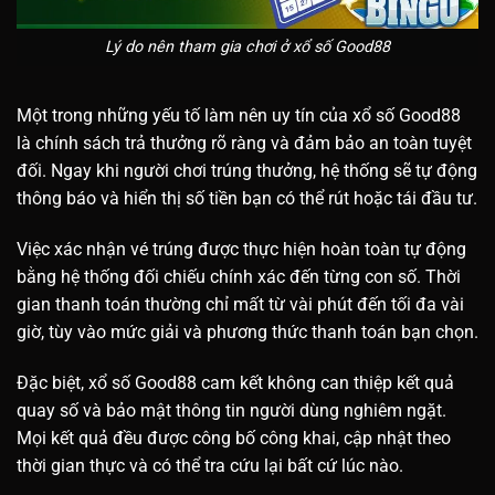
Lý do nên tham gia chơi ở xổ số Good88
Một trong những yếu tố làm nên uy tín của xổ số Good88
là chính sách trả thưởng rõ ràng và đảm bảo an toàn tuyệt
đối. Ngay khi người chơi trúng thưởng, hệ thống sẽ tự động
thông báo và hiển thị số tiền bạn có thể rút hoặc tái đầu tư.
Việc xác nhận vé trúng được thực hiện hoàn toàn tự động
bằng hệ thống đối chiếu chính xác đến từng con số. Thời
gian thanh toán thường chỉ mất từ vài phút đến tối đa vài
giờ, tùy vào mức giải và phương thức thanh toán bạn chọn.
Đặc biệt, xổ số Good88 cam kết không can thiệp kết quả
quay số và bảo mật thông tin người dùng nghiêm ngặt.
Mọi kết quả đều được công bố công khai, cập nhật theo
thời gian thực và có thể tra cứu lại bất cứ lúc nào.