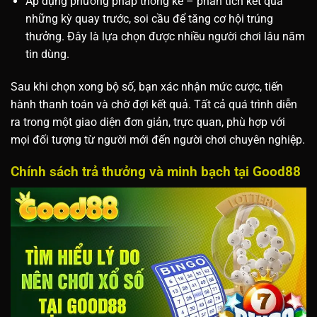
Áp dụng phương pháp thống kê – phân tích kết quả
những kỳ quay trước, soi cầu để tăng cơ hội trúng
thưởng. Đây là lựa chọn được nhiều người chơi lâu năm
tin dùng.
Sau khi chọn xong bộ số, bạn xác nhận mức cược, tiến
hành thanh toán và chờ đợi kết quả. Tất cả quá trình diễn
ra trong một giao diện đơn giản, trực quan, phù hợp với
mọi đối tượng từ người mới đến người chơi chuyên nghiệp.
Chính sách trả thưởng và minh bạch tại Good88