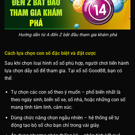
Hướng dẫn từ A đến Z bắt đầu tham gia khám phá
Cách lựa chọn con số đặc biệt và đặt cược
Sau khi chọn loại hình xổ số phù hợp, người chơi tiến hành
lựa chọn dãy số để tham gia. Tại xổ số Good88, bạn có
thể:
Tự chọn các con số theo ý muốn – phổ biến nhất là
theo ngày sinh, biển số xe, số nhà, hoặc những con số
mang tính tâm linh, cảm xúc.
Dùng chức năng chọn ngẫu nhiên – hệ thống sẽ tự
động tạo bộ số cho bạn chỉ trong vài giây.