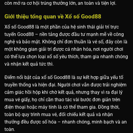
còn mở ra cơ hội trúng thưởng lớn, an toàn và tiện lợi.
Giới thiệu tổng quan về Xổ số Good88
Xổ số Good88 là một phần của hệ sinh thái giải trí trực
tuyến Good88 – nền tảng được đầu tư mạnh mẽ về công
nghệ và bảo mật. Không chỉ đơn thuần là vé số, đây còn là
một không gian giải trí được cá nhân hóa, nơi người chơi
có thể lựa chọn loại xổ số yêu thích, tham gia nhanh chóng
và nhận kết quả tức thì.
Điểm nổi bật của xổ số Good88 là sự kết hợp giữa yếu tố
truyền thống và hiện đại. Người chơi vẫn được trải nghiệm
cảm giác hồi hộp khi chờ kết quả, nhưng thay vì ra đại lý
mua vé giấy, họ chỉ cần thao tác vài bước đơn giản trên
điện thoại hoặc máy tính là có thể tham gia. Đồng thời,
toàn bộ quy trình mua vé, đối chiếu kết quả và nhận
thưởng đều được số hóa – nhanh chóng, minh bạch và an
toàn.